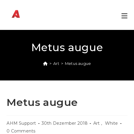
Zum
Inhalt
springen
Metus augue
>
Art
>
Metus augue
Metus augue
AHM Support
30th Dezember 2018
Art
,
White
0 Comments