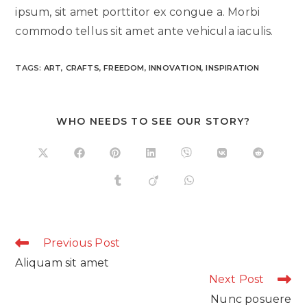
ipsum, sit amet porttitor ex congue a. Morbi
commodo tellus sit amet ante vehicula iaculis.
TAGS:
ART
,
CRAFTS
,
FREEDOM
,
INNOVATION
,
INSPIRATION
DIESEN
WHO NEEDS TO SEE OUR STORY?
INHALT
TEILEN
Öffnet
Öffnet
Öffnet
Öffnet
Öffnet
Öffnet
Öffnet
in
in
in
in
in
in
in
einem
einem
einem
einem
einem
einem
einem
Öffnet
Öffnet
Öffnet
neuen
neuen
neuen
neuen
neuen
neuen
neuen
in
in
in
Fenster
Fenster
Fenster
Fenster
Fenster
Fenster
Fenster
einem
einem
einem
neuen
neuen
neuen
Fenster
Fenster
Fenster
Continue
Previous Post
Reading
Aliquam sit amet
Next Post
Nunc posuere