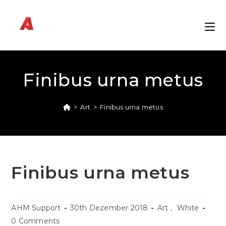
Zum
Inhalt
springen
Finibus urna metus
>
Art
>
Finibus urna metus
Finibus urna metus
AHM Support
30th Dezember 2018
Art
,
White
0 Comments