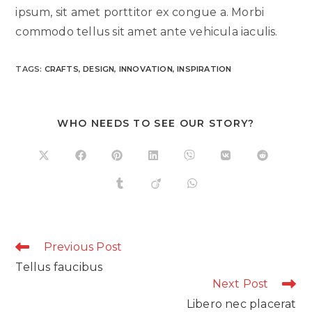
ipsum, sit amet porttitor ex congue a. Morbi
commodo tellus sit amet ante vehicula iaculis.
TAGS:
CRAFTS
,
DESIGN
,
INNOVATION
,
INSPIRATION
DIESEN
WHO NEEDS TO SEE OUR STORY?
INHALT
TEILEN
Öffnet
Öffnet
Öffnet
Öffnet
Öffnet
Öffnet
Öffnet
in
in
in
in
in
in
in
einem
einem
einem
einem
einem
einem
einem
Öffnet
Öffnet
Öffnet
neuen
neuen
neuen
neuen
neuen
neuen
neuen
in
in
in
Fenster
Fenster
Fenster
Fenster
Fenster
Fenster
Fenster
einem
einem
einem
neuen
neuen
neuen
Fenster
Fenster
Fenster
Continue
Previous Post
Reading
Tellus faucibus
Next Post
Libero nec placerat